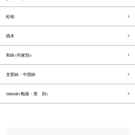
松柏
雑木
和鉢<作家別>
支那鉢・中国鉢
casual<釉薬・形 別>