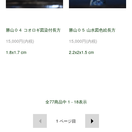
勝山０４ コオロギ図染付長方
勝山０５ 山水図色絵長方
15,000円(内税)
15,000円(内税)
1.8x1.7 cm
2.2x2x1.5 cm
全
77
商品中
1 - 18
表示
1
ページ目