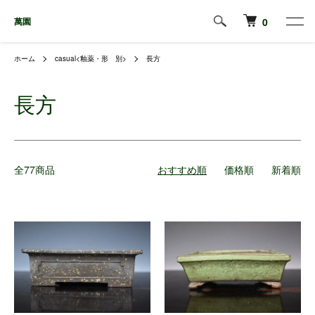
萬園
0
ホーム
casual<釉薬・形 別>
長方
長方
全77商品
おすすめ順
価格順
新着順