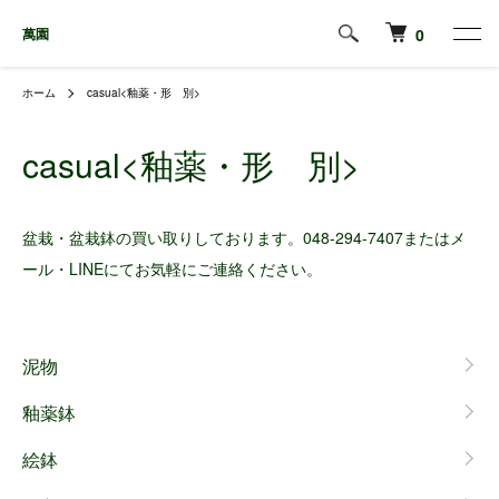
萬園
0
ホーム
casual<釉薬・形 別>
casual<釉薬・形 別>
盆栽・盆栽鉢の買い取りしております。048-294-7407またはメ
ール・LINEにてお気軽にご連絡ください。
グループ一覧
泥物
釉薬鉢
絵鉢