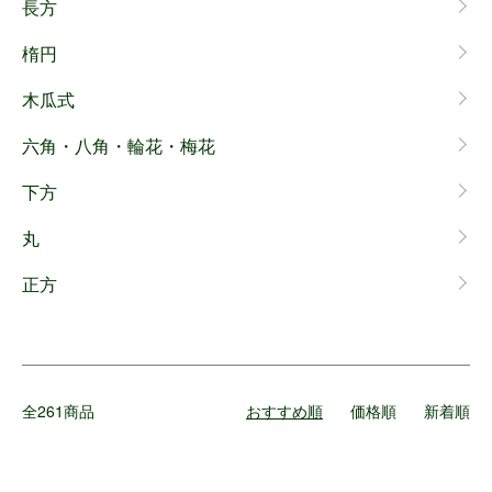
長方
楕円
木瓜式
六角・八角・輪花・梅花
下方
丸
正方
全261商品
おすすめ順
価格順
新着順