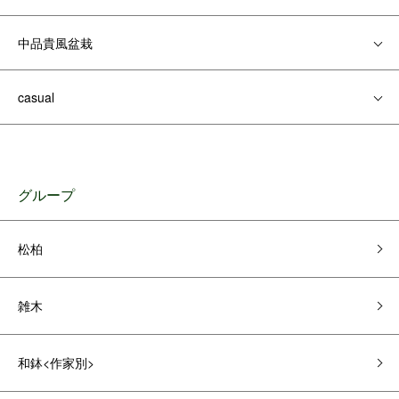
中品貴風盆栽
casual
グループ
松柏
雑木
和鉢<作家別>